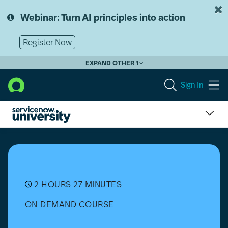
Skip
Skip
to
to
Webinar: Turn AI principles into action
page
chat
content
Register Now
EXPAND OTHER 1
Sign In
ServiceNow
イ
ン
ス
タ
ン
2 HOURS 27 MINUTES
ス
ON-DEMAND COURSE
の
パ
フ