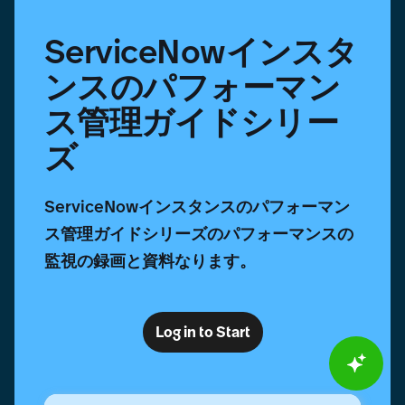
ォ
ー
ServiceNowインスタ
マ
ン
ンスのパフォーマン
ス
管
ス管理ガイドシリー
理
ガ
ズ
イ
ド
シ
ServiceNowインスタンスのパフォーマン
リ
ー
ス管理ガイドシリーズのパフォーマンスの
ズ
監視の録画と資料なります。
Log in to Start