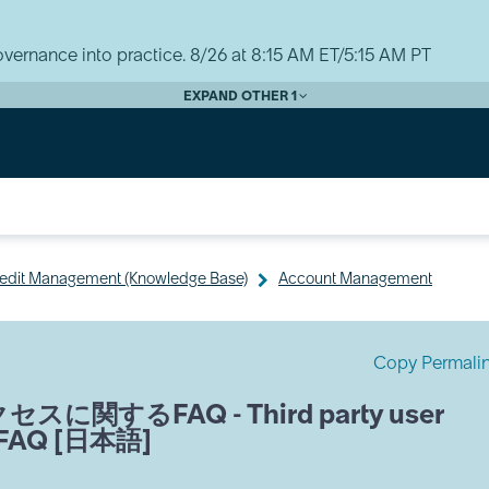
vernance into practice. 8/26 at 8:15 AM ET/5:15 AM PT
EXPAND OTHER 1
Credit Management (Knowledge Base)
Account Management
Copy Permali
るFAQ - Third party user
ss FAQ [日本語]