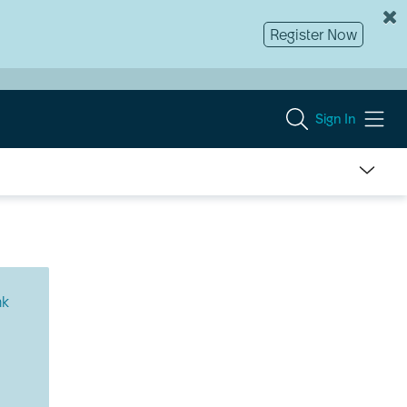
Register Now
Sign In
nk