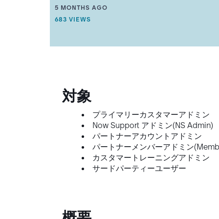
A
ユ
THIS ARTICLE WAS UPDATED
5 MONTHS AGO
R
ー
THIS ARTICLE HAS 683 VIEWS.
683 VIEWS
T
ザ
I
ー
C
ア
L
ク
E
M
セ
E
ス
T
に
A
対象
関
D
す
A
プライマリーカスタマーアドミン
T
る
A
FAQ
Now Support アドミン(NS Admin)
.
-
パートナーアカウントアドミン
Third
パートナーメンバーアドミン(Member 
party
カスタマートレーニングアドミン
user
サードパーティーユーザー
access
for
guest
user
概要
access