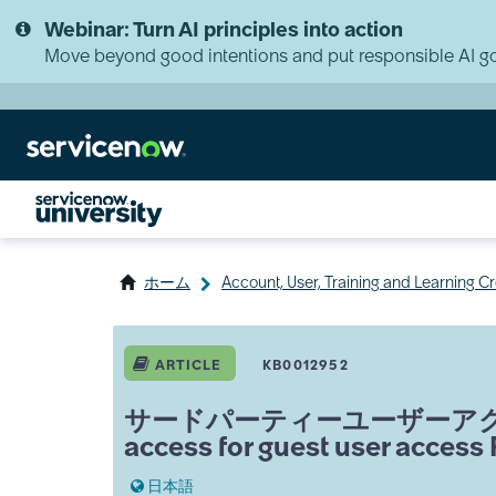
Skip
Skip
Webinar: Turn AI principles into action
to
to
page
chat
Move beyond good intentions and put responsible AI go
content
ホーム
Account, User, Training and Learning 
サ
ー
ARTICLE
KB0012952
ド
パ
サードパーティーユーザーアクセスに関す
ー
access for guest user acce
テ
ィ
日本語
ー