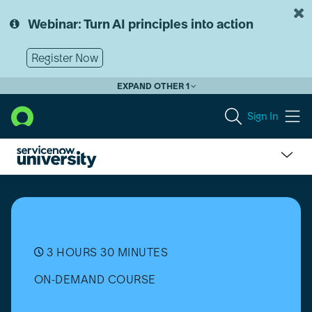
Skip
Skip
to
to
Webinar: Turn AI principles into action
page
chat
content
Register Now
EXPAND OTHER 1
Sign In
Introduction
to
App
Engine
Studio
for
3 HOURS 30 MINUTES
Citizen
ON-DEMAND COURSE
Developers
[日
本