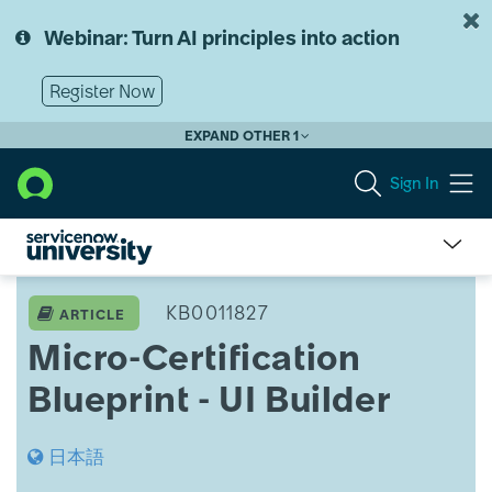
Skip
Skip
to
to
Webinar: Turn AI principles into action
page
chat
content
Register Now
EXPAND OTHER 1
Sign In
Micro-
Certification
KB0011827
ARTICLE
Blueprint
Micro-Certification
-
UI
Blueprint - UI Builder
Builder
日本語