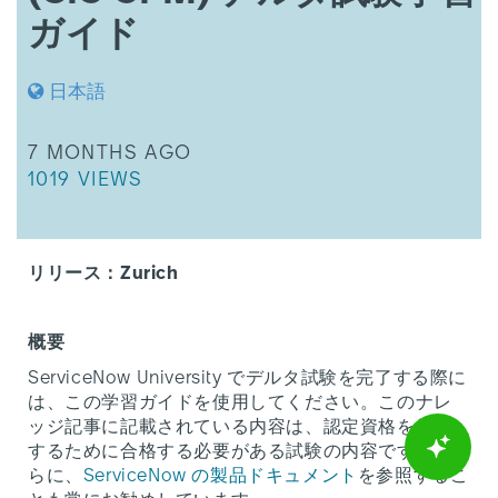
ル
ガイド
タ
試
験
日本語
学
習
ガ
THIS ARTICLE WAS UPDATED
7 MONTHS AGO
イ
THIS ARTICLE HAS 1019 VIEWS.
1019 VIEWS
ド
リリース：Zurich
概要
ServiceNow University でデルタ試験を完了する際に
は、この学習ガイドを使用してください。このナレ
ッジ記事に記載されている内容は、認定資格を維持
するために合格する必要がある試験の内容です。さ
らに、
ServiceNow の製品ドキュメント
を参照するこ