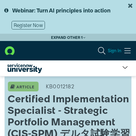
Skip
Skip
to
to
Webinar: Turn AI principles into action
page
chat
content
Register Now
EXPAND OTHER 1
Sign In
Certified
Implementation
KB0012182
ARTICLE
Specialist
Certified Implementation
-
Strategic
Specialist - Strategic
Portfolio
Management
Portfolio Management
(CIS-
SPM)
(CIS-SPM) デルタ試験学習
デ