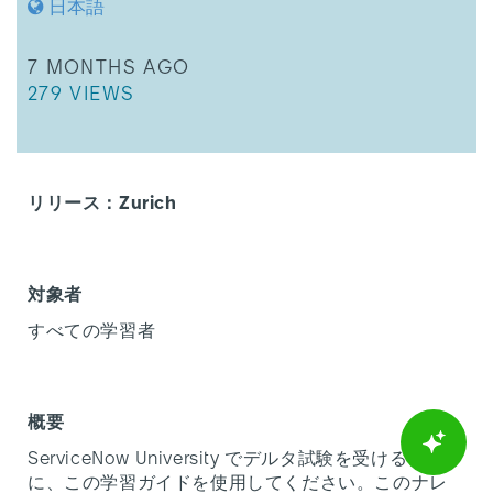
日本語
タ
デ
ィ
THIS ARTICLE WAS UPDATED
7 MONTHS AGO
ガ
THIS ARTICLE HAS 279 VIEWS.
279 VIEWS
イ
ド
リリース：Zurich
対象者
すべての学習者
概要
ServiceNow University でデルタ試験を受けるとき
に、この学習ガイドを使用してください。このナレ