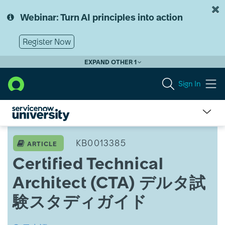
Skip
Skip
to
to
Webinar: Turn AI principles into action
page
chat
content
Register Now
EXPAND OTHER 1
Sign In
Certified
Technical
KB0013385
ARTICLE
Architect
Certified Technical
(CTA)
デ
Architect (CTA) デルタ試
ル
タ
験スタディガイド
試
験
ス