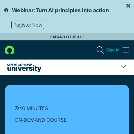
Skip
Skip
to
to
Webinar: Turn AI principles into action
page
chat
content
Register Now
EXPAND OTHER 1
Sign In
AI
Agents
and
Automation
in
Workflows
10 MINUTES
[Español]
ON-DEMAND COURSE