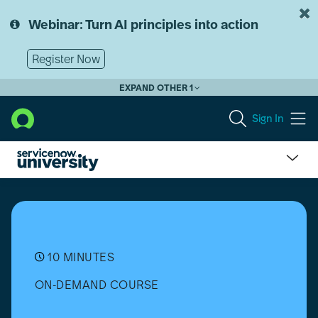
Skip
Skip
to
to
Webinar: Turn AI principles into action
page
chat
content
Register Now
EXPAND OTHER 1
Sign In
AI
Agents
vs.
Traditional
AI
[Français]
10 MINUTES
ON-DEMAND COURSE