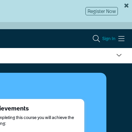
Register Now
Sign In
ievements
pleting this course you will achieve the
ing: