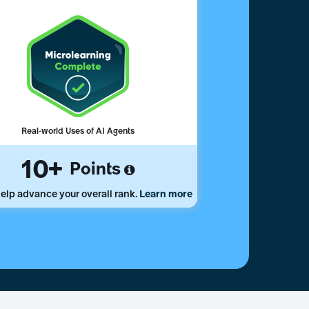
Real-world Uses of AI Agents
10
Points
elp advance your overall rank.
Learn more