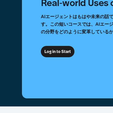
Real-world Uses
AIエージェントはもはや未来の話
す。この短いコースでは、AIエー
の分野をどのように変革している
Log in to Start