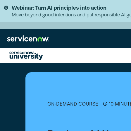
Skip
Skip
Webinar: Turn AI principles into action
to
to
page
chat
Move beyond good intentions and put responsible AI go
content
Real-
world
Uses
of
AI
Agents
[日
ON-DEMAND COURSE
10 MINUT
本
語]