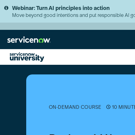
Skip
Skip
Webinar: Turn AI principles into action
to
to
page
chat
Move beyond good intentions and put responsible AI go
content
Real-
world
Uses
of
AI
Agents
[日
ON-DEMAND COURSE
10 MINUT
本
語]