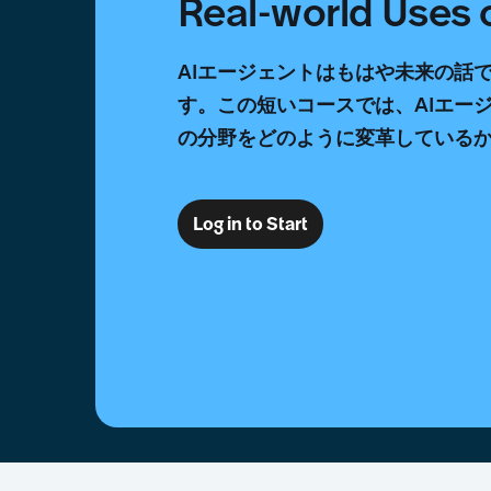
Real-world Uses
AIエージェントはもはや未来の話
す。この短いコースでは、AIエー
の分野をどのように変革している
Log in to Start