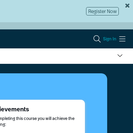
Register Now
Sign In
ievements
pleting this course you will achieve the
ing: