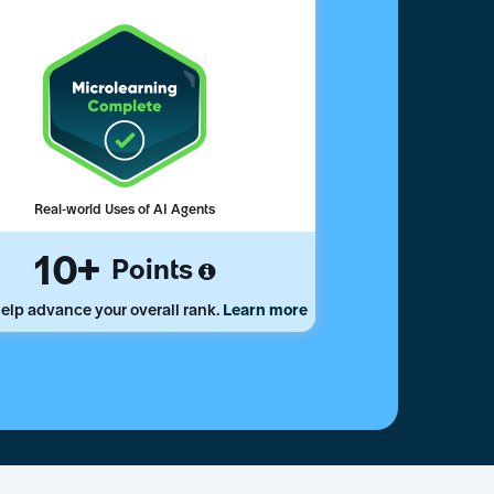
Real-world Uses of AI Agents
10
Points
elp advance your overall rank.
Learn more