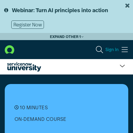
Skip
Skip
to
to
Webinar: Turn AI principles into action
page
chat
content
Register Now
EXPAND OTHER 1
Sign In
What
is
Agentic
AI?
[Français]
10 MINUTES
ON-DEMAND COURSE