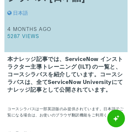
導
ト
日本語
レ
ー
ニ
THIS ARTICLE WAS UPDATED
4 MONTHS AGO
ン
THIS ARTICLE HAS 5287 VIEWS.
5287 VIEWS
グ
(ILT)
コ
ー
本ナレッジ記事では、ServiceNow インスト
ス
ラクター主導トレーニング (ILT) の一覧と、
一
コースシラバスを紹介しています。コースシ
覧
と
ラバスは、全てServiceNow Universityにて
コ
ナレッジ記事として公開されています。
ー
ス
シ
コースシラバスは一部英語版のみ提供されています。日本語でご
ラ
覧になる場合は、お使いのブラウザ翻訳機能をご利用ください。
バ
ス
[日