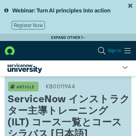
Skip
Skip
to
to
Webinar: Turn AI principles into action
page
chat
content
Register Now
EXPAND OTHER 1
Sign In
ServiceNow
イ
KB0011944
ARTICLE
ン
ServiceNow インストラク
ス
ト
ター主導トレーニング
ラ
ク
(ILT) コース一覧とコース
タ
ー
シラバス [日本語]
主