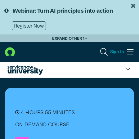
Skip
Skip
to
to
Webinar: Turn AI principles into action
page
chat
content
Register Now
EXPAND OTHER 1
Sign In
GRC:
Integrated
Risk
Management
(IRM)
Implementation
4 HOURS 55 MINUTES
[日
ON-DEMAND COURSE
本
語]