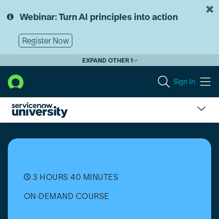
Skip
Skip
to
to
Webinar: Turn AI principles into action
page
chat
content
Register Now
EXPAND OTHER 1
Sign In
GRC:
Third-
party
Risk
Management
(TPRM)
3 HOURS 40 MINUTES
Fundamentals
ON-DEMAND COURSE