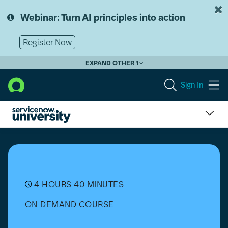
Skip
Skip
to
to
Webinar: Turn AI principles into action
page
chat
content
Register Now
EXPAND OTHER 1
Sign In
Employee
Growth
and
Development
Essentials
[日
4 HOURS 40 MINUTES
本
ON-DEMAND COURSE
語]