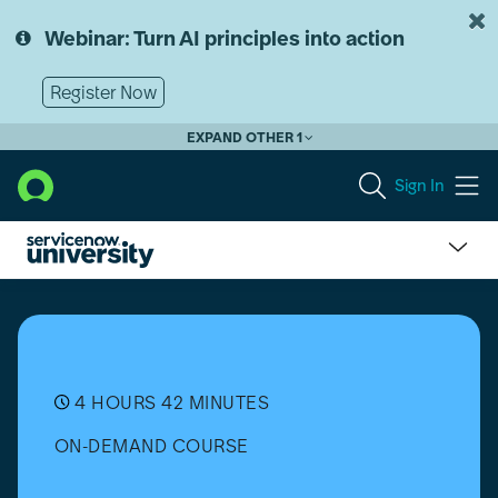
Skip
Skip
to
to
Webinar: Turn AI principles into action
page
chat
content
Register Now
EXPAND OTHER 1
Sign In
Now
Assist
for
Human
Resources
Service
4 HOURS 42 MINUTES
Delivery
ON-DEMAND COURSE
(HRSD)
Essentials
(Dec