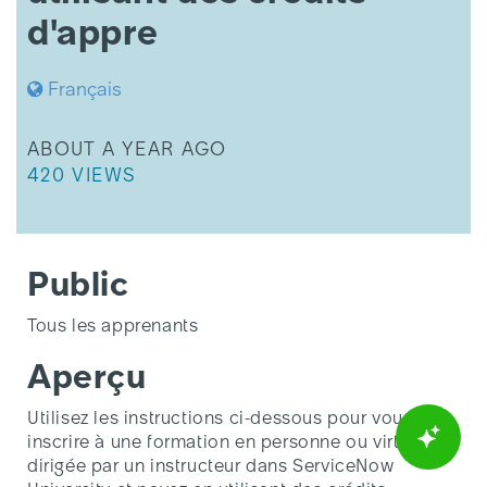
des
d'appre
crédits
d'appre
Français
THIS ARTICLE WAS UPDATED
ABOUT A YEAR AGO
THIS ARTICLE HAS 420 VIEWS.
420 VIEWS
Public
Tous les apprenants
Aperçu
Utilisez les instructions ci-dessous pour vous
inscrire à une formation en personne ou virtuelle
dirigée par un instructeur dans ServiceNow