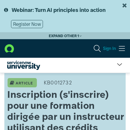
Skip
Skip
to
to
Webinar: Turn AI principles into action
page
chat
content
Register Now
EXPAND OTHER 1
Sign In
Inscription
(s'inscrire)
KB0012732
ARTICLE
pour
Inscription (s'inscrire)
une
formation
pour une formation
dirigée
par
dirigée par un instructeur
un
instructeur
utilisant des crédits
utilisant