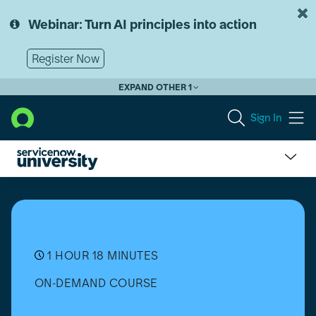
Skip
Skip
to
to
Webinar: Turn AI principles into action
page
chat
content
Register Now
EXPAND OTHER 1
Sign In
Hardware
Asset
Management
(HAM)
Device
as
1 HOUR 18 MINUTES
a
ON-DEMAND COURSE
Service
(DaaS)
Implementation