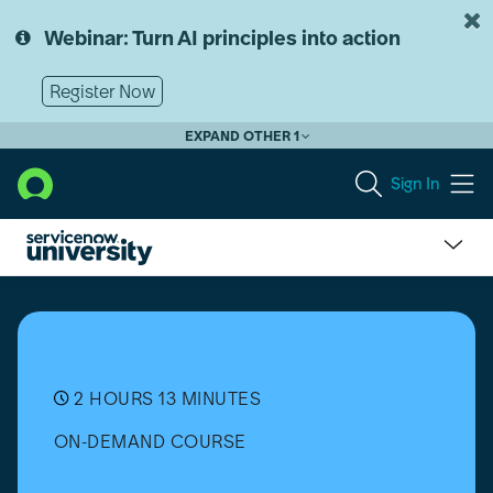
Skip
Skip
to
to
Webinar: Turn AI principles into action
page
chat
content
Register Now
EXPAND OTHER 1
Sign In
DevOps
Change
Velocity
Implementation
Assessment
Simulator
2 HOURS 13 MINUTES
[日
ON-DEMAND COURSE
本
語]