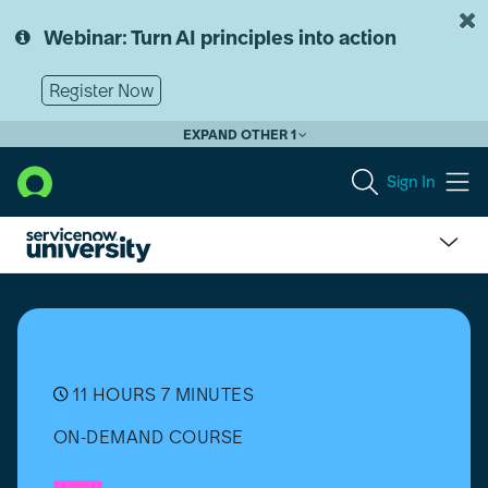
Skip
Skip
to
to
Webinar: Turn AI principles into action
page
chat
content
Register Now
EXPAND OTHER 1
Sign In
IT
Service
Management
(ITSM)
Implementation
(Zurich)
11 HOURS 7 MINUTES
[Deutsch]
ON-DEMAND COURSE