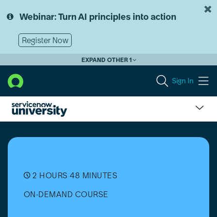
Skip
Skip
to
to
Webinar: Turn AI principles into action
page
chat
content
Register Now
EXPAND OTHER 1
Sign In
Major
Incident
Management
Implementation
[日
本
2 HOURS 48 MINUTES
語]
ON-DEMAND COURSE