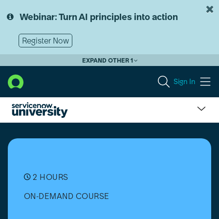
Skip
Skip
to
to
Webinar: Turn AI principles into action
page
chat
content
Register Now
EXPAND OTHER 1
Sign In
Platform
Analytics
(PA)
Overview
[Español]
2 HOURS
ON-DEMAND COURSE