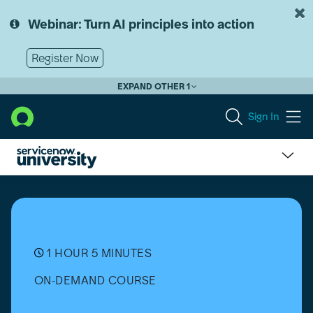
Skip
Skip
to
to
Webinar: Turn AI principles into action
page
chat
content
Register Now
EXPAND OTHER 1
Sign In
Automated
Test
Framework
(ATF):
Additional
Tips,
1 HOUR 5 MINUTES
Techniques,
ON-DEMAND COURSE
and
Resources
[日