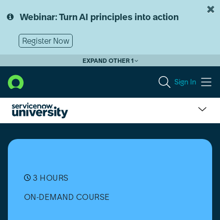
Skip
Skip
to
to
Webinar: Turn AI principles into action
page
chat
content
Register Now
EXPAND OTHER 1
Sign In
Create
a
Subflow
[Français]
3 HOURS
ON-DEMAND COURSE