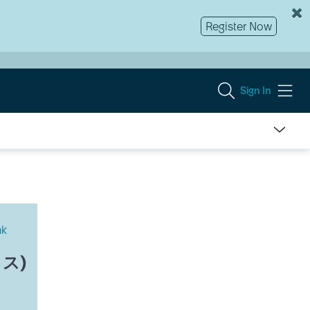
Register Now
Sign In
nk
イス)