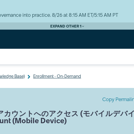
vernance into practice. 8/26 at 8:15 AM ET/5:15 AM PT
EXPAND OTHER 1
wledge Base)
Enrollment - On-Demand
Copy Permali
kling アカウントへのアクセス (モバイルデバ
ount (Mobile Device)