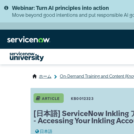
Skip
Skip
Webinar: Turn AI principles into action
to
to
page
chat
Move beyond good intentions and put responsible AI go
content
ホーム
On-Demand Training and Content (Kno
ServiceNow
Inkling
ARTICLE
KB0012323
ア
カ
[日本語] ServiceNow In
ウ
- Accessing Your Inkling Acc
ン
ト
日本語
へ