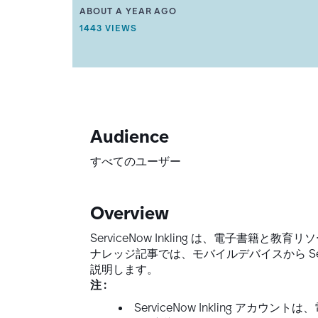
A
の
THIS ARTICLE WAS UPDATED
ABOUT A YEAR AGO
R
ア
THIS ARTICLE HAS 1443 VIEWS.
1443 VIEWS
T
ク
I
セ
C
ス
L
(モ
E
M
バ
E
イ
T
ル
A
Audience
デ
D
バ
A
すべてのユーザー
T
イ
A
ス)
.
-
Overview
Accessing
Your
ServiceNow Inkling は、電子書
Inkling
Account
ナレッジ記事では、モバイルデバイスから Serv
(Mobile
説明します。
Device)
注 :
[日
ServiceNow Inkling 
本