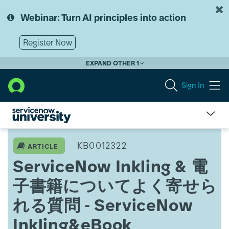
Skip
Skip
to
to
Webinar: Turn AI principles into action
page
chat
content
Register Now
EXPAND OTHER 1
Sign In
ServiceNow
Inkling
KB0012322
ARTICLE
&
ServiceNow Inkling & 電
電
子
子書籍についてよく寄せら
書
籍
れる質問 - ServiceNow
に
つ
Inkling&eBook
い