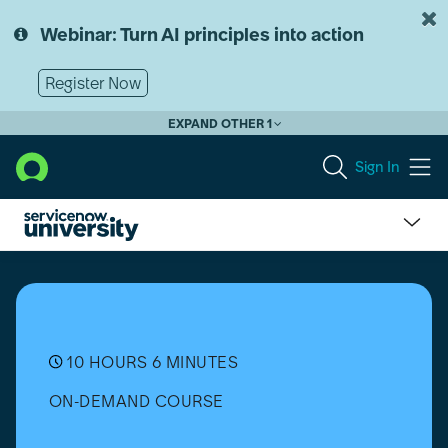
Skip
Skip
to
to
Webinar: Turn AI principles into action
page
chat
content
Register Now
EXPAND OTHER 1
Sign In
Security
Operations
(SecOps)
Fundamentals
-
Japanese
10 HOURS 6 MINUTES
ON-DEMAND COURSE