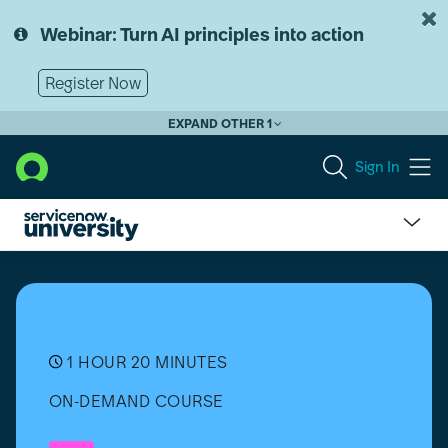
Skip
Skip
to
to
Webinar: Turn AI principles into action
page
chat
content
Register Now
EXPAND OTHER 1
Sign In
Micro-
Certification
-
Welcome
to
ServiceNow
1 HOUR 20 MINUTES
[Português
ON-DEMAND COURSE
(Brasil)]