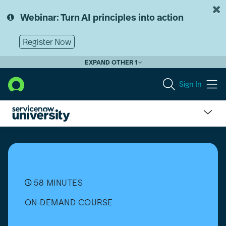
Skip
Skip
to
to
Webinar: Turn AI principles into action
page
chat
content
Register Now
EXPAND OTHER 1
Sign In
Agile
Development
2.0
Simulator
Micro
Certification
58 MINUTES
[日
ON-DEMAND COURSE
本
語]