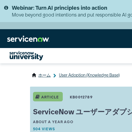
Skip
Skip
Webinar: Turn AI principles into action
to
to
page
chat
Move beyond good intentions and put responsible AI go
content
ホーム
User Adoption (Knowledge Base)
ServiceNow
ユ
ARTICLE
KB0012789
ー
ザ
ServiceNow ユーザーア
ー
ア
A
THIS ARTICLE WAS UPDATED
ABOUT A YEAR AGO
ダ
R
THIS ARTICLE HAS 504 VIEWS.
504 VIEWS
プ
T