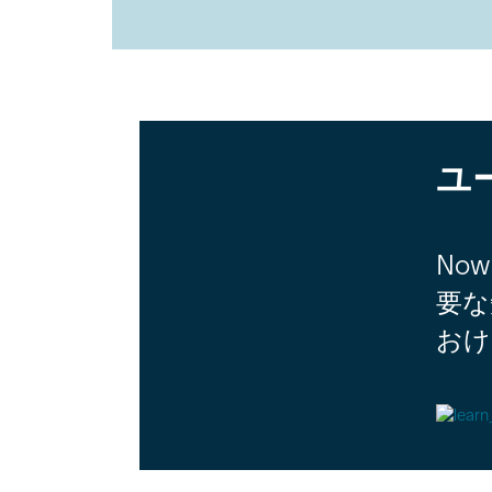
I
シ
C
ョ
L
ン
E
ホ
M
ー
E
ム
T
A
ペ
D
ユ
ー
A
ジ
T
A
.
No
要な
おけ