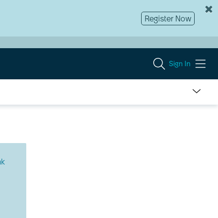
Register Now
Sign In
nk